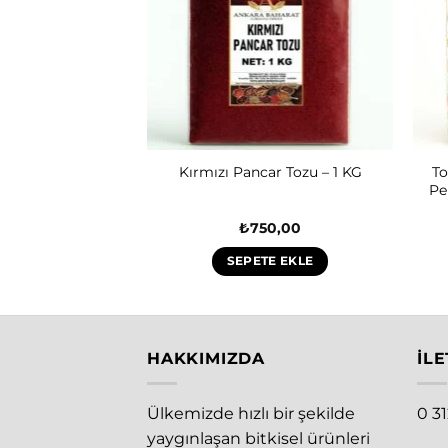
 – 500 Gram –
To
Kırmızı Pancar Tozu – 1 KG
z Temiz Elenmiş
Pe
ğal
50,00
₺
750,00
E EKLE
SEPETE EKLE
HAKKIMIZDA
İLE
Ülkemizde hızlı bir şekilde
0 3
yaygınlaşan bitkisel ürünleri