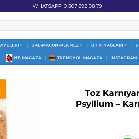
İZ KARGO
WHATSAPP: 0 507 292 08 79
VIYELERI
BAL-MACUN-PEKMEZ
BITKI YAĞLARI
B
N11 MAĞAZA
TRENDYOL MAĞAZA
INSTAGRAM
Toz Karnıya
Psyllium – Ka