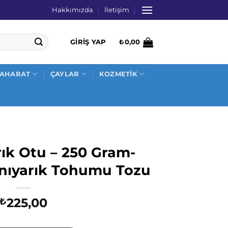
Hakkımızda
İletişim
GIRIŞ YAP
₺
0,00
AHARAT
ÇAYLAR
KOZMETİK
rık Otu – 250 Gram-
rnıyarık Tohumu Tozu
225,00
₺