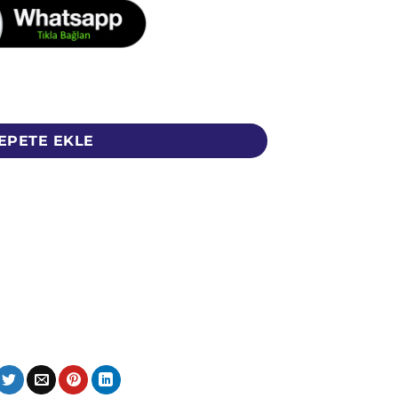
am- Psyllium - Karnıyarık Tohumu Tozu adet
EPETE EKLE