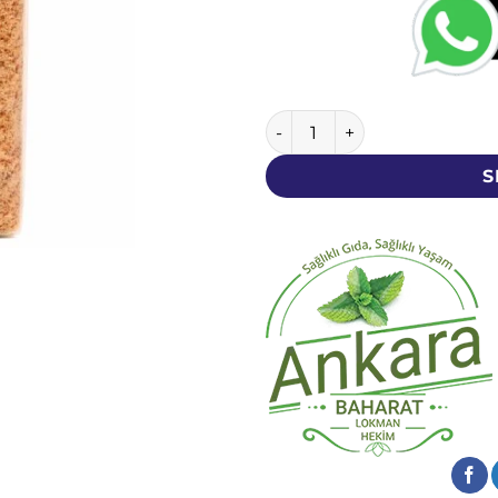
Toz Karnıyarık Otu - 250 Gr
S