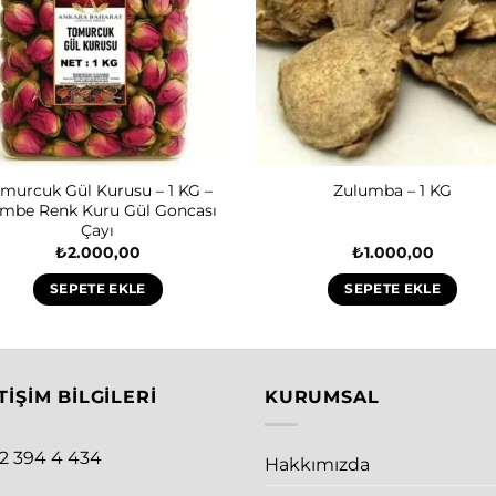
murcuk Gül Kurusu – 1 KG –
Zulumba – 1 KG
mbe Renk Kuru Gül Goncası
Çayı
₺
2.000,00
₺
1.000,00
SEPETE EKLE
SEPETE EKLE
TIŞIM BILGILERI
KURUMSAL
12 394 4 434
Hakkımızda