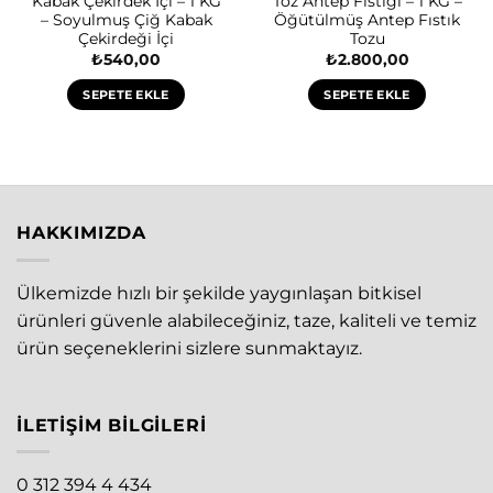
Kabak Çekirdek İçi – 1 KG
Toz Antep Fıstığı – 1 KG –
– Soyulmuş Çiğ Kabak
Öğütülmüş Antep Fıstık
Çekirdeği İçi
Tozu
₺
540,00
₺
2.800,00
SEPETE EKLE
SEPETE EKLE
HAKKIMIZDA
Ülkemizde hızlı bir şekilde yaygınlaşan bitkisel
ürünleri güvenle alabileceğiniz, taze, kaliteli ve temiz
ürün seçeneklerini sizlere sunmaktayız.
İLETIŞIM BILGILERI
0 312 394 4 434