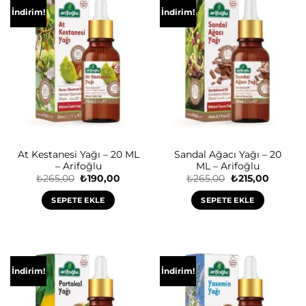
İndirim!
İndirim!
At Kestanesi Yağı – 20 ML
Sandal Ağacı Yağı – 20
– Arifoğlu
ML – Arifoğlu
Orijinal
Şu
Orijinal
Şu
₺
265,00
₺
190,00
₺
265,00
₺
215,00
fiyat:
andaki
fiyat:
andaki
₺265,00.
fiyat:
₺265,00.
fiyat:
SEPETE EKLE
SEPETE EKLE
₺190,00.
₺215,00.
İndirim!
İndirim!