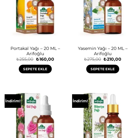
Portakal Yağı – 20 ML –
Yasemin Yağı – 20 ML –
Arifoğlu
Arifoğlu
Orijinal
Şu
Orijinal
Şu
₺
255,00
₺
160,00
₺
275,00
₺
210,00
fiyat:
andaki
fiyat:
andaki
₺255,00.
fiyat:
₺275,00.
fiyat:
SEPETE EKLE
SEPETE EKLE
₺160,00.
₺210,00
İndirim!
İndirim!