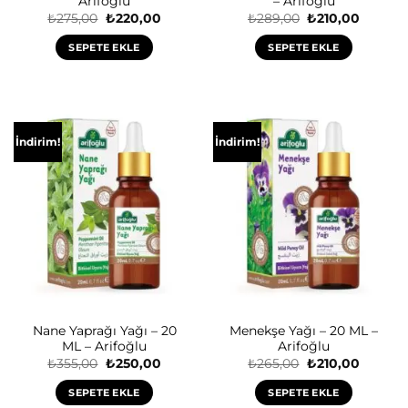
Arifoğlu
– Arifoğlu
Orijinal
Şu
Orijinal
Şu
₺
275,00
₺
220,00
₺
289,00
₺
210,00
fiyat:
andaki
fiyat:
andaki
₺275,00.
fiyat:
₺289,00.
fiyat:
SEPETE EKLE
SEPETE EKLE
₺220,00.
₺210,00
İndirim!
İndirim!
Nane Yaprağı Yağı – 20
Menekşe Yağı – 20 ML –
ML – Arifoğlu
Arifoğlu
Orijinal
Şu
Orijinal
Şu
₺
355,00
₺
250,00
₺
265,00
₺
210,00
fiyat:
andaki
fiyat:
andaki
₺355,00.
fiyat:
₺265,00.
fiyat:
SEPETE EKLE
SEPETE EKLE
₺250,00.
₺210,00