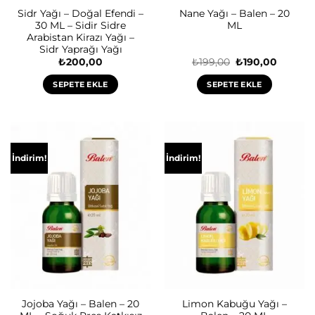
Sidr Yağı – Doğal Efendi –
Nane Yağı – Balen – 20
30 ML – Sidir Sidre
ML
Arabistan Kirazı Yağı –
Sidr Yaprağı Yağı
Orijinal
Şu
₺
200,00
₺
199,00
₺
190,00
fiyat:
andaki
₺199,00.
fiyat:
SEPETE EKLE
SEPETE EKLE
₺190,00
İndirim!
İndirim!
Jojoba Yağı – Balen – 20
Limon Kabuğu Yağı –