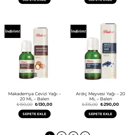
₺210,00.
İndirim!
İndirim!
Makademya Cevizi Yağı –
Ardıç Meyvesi Yağı – 20
20 ML – Balen
ML – Balen
Orijinal
Şu
Orijinal
Şu
₺
150,00
₺
130,00
₺
315,00
₺
290,00
fiyat:
andaki
fiyat:
andaki
₺150,00.
fiyat:
₺315,00.
fiyat:
SEPETE EKLE
SEPETE EKLE
₺130,00.
₺290,00