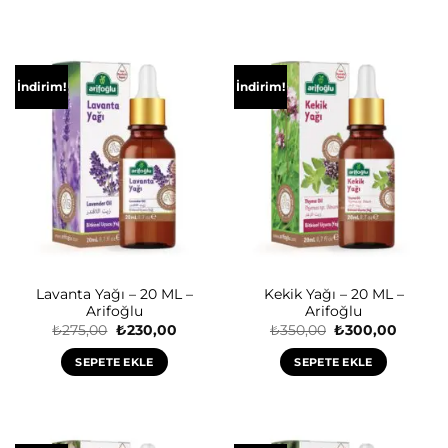
İndirim!
İndirim!
Lavanta Yağı – 20 ML –
Kekik Yağı – 20 ML –
Arifoğlu
Arifoğlu
Orijinal
Şu
Orijinal
Şu
₺
275,00
₺
230,00
₺
350,00
₺
300,00
fiyat:
andaki
fiyat:
andaki
₺275,00.
fiyat:
₺350,00.
fiyat:
SEPETE EKLE
SEPETE EKLE
₺230,00.
₺300,0