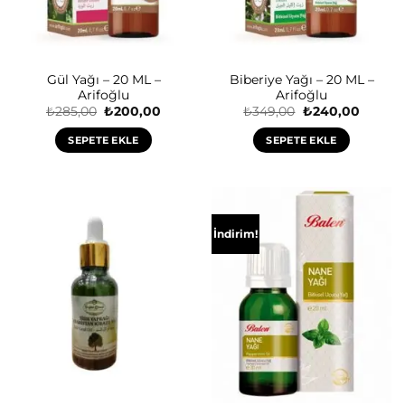
Gül Yağı – 20 ML –
Biberiye Yağı – 20 ML –
Arifoğlu
Arifoğlu
Orijinal
Şu
Orijinal
Şu
₺
285,00
₺
200,00
₺
349,00
₺
240,00
fiyat:
andaki
fiyat:
andaki
₺285,00.
fiyat:
₺349,00.
fiyat:
SEPETE EKLE
SEPETE EKLE
₺200,00.
₺240,0
İndirim!