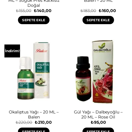
ML – Soğuk Pres Katkısız
Balen – 20 ML
Doğal
Orijinal
Şu
Orijinal
Şu
₺
155,00
₺
140,00
₺
183,00
₺
160,00
fiyat:
andaki
fiyat:
andaki
₺155,00.
fiyat:
₺183,00.
fiyat:
SEPETE EKLE
SEPETE EKLE
₺140,00.
₺160,00
İndirim!
Okaliptus Yağı – 20 ML –
Gül Yağı – Dalbeyoğlu –
Balen
20 ML – Rose Oil
Orijinal
Şu
₺
220,00
₺
210,00
₺
95,00
fiyat:
andaki
₺220,00.
fiyat:
SEPETE EKLE
SEPETE EKLE