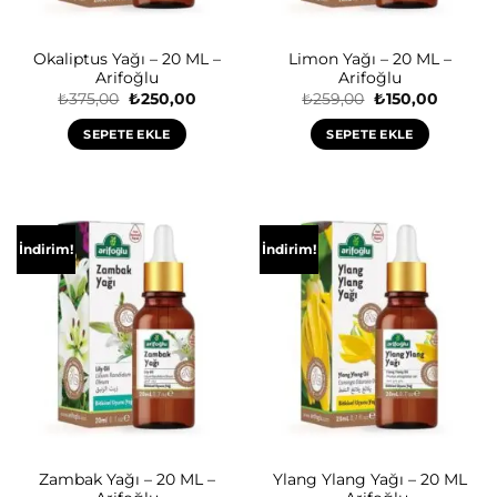
Okaliptus Yağı – 20 ML –
Limon Yağı – 20 ML –
Arifoğlu
Arifoğlu
Orijinal
Şu
Orijinal
Şu
₺
375,00
₺
250,00
₺
259,00
₺
150,00
fiyat:
andaki
fiyat:
andaki
₺375,00.
fiyat:
₺259,00.
fiyat:
SEPETE EKLE
SEPETE EKLE
₺250,00.
₺150,00
İndirim!
İndirim!
Zambak Yağı – 20 ML –
Ylang Ylang Yağı – 20 ML