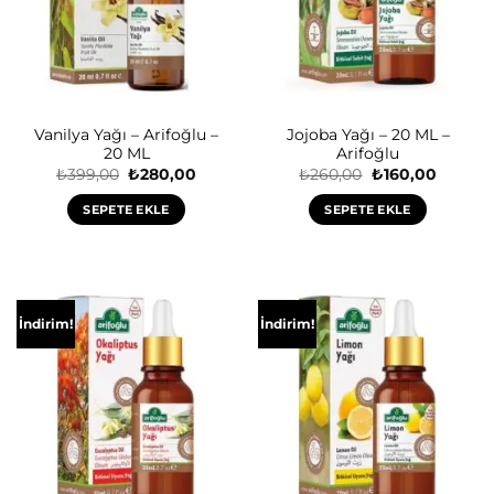
Vanilya Yağı – Arifoğlu –
Jojoba Yağı – 20 ML –
20 ML
Arifoğlu
Orijinal
Şu
Orijinal
Şu
₺
399,00
₺
280,00
₺
260,00
₺
160,00
fiyat:
andaki
fiyat:
andaki
₺399,00.
fiyat:
₺260,00.
fiyat:
SEPETE EKLE
SEPETE EKLE
₺280,00.
₺160,00
İndirim!
İndirim!