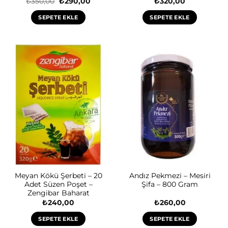
Orijinal
Şu
₺
350,00
₺
290,00
₺
320,00
fiyat:
andaki
₺350,00.
fiyat:
SEPETE EKLE
SEPETE EKLE
₺290,00.
Meyan Kökü Şerbeti – 20
Andız Pekmezi – Mesiri
Adet Süzen Poşet –
Şifa – 800 Gram
Zengibar Baharat
₺
240,00
₺
260,00
SEPETE EKLE
SEPETE EKLE