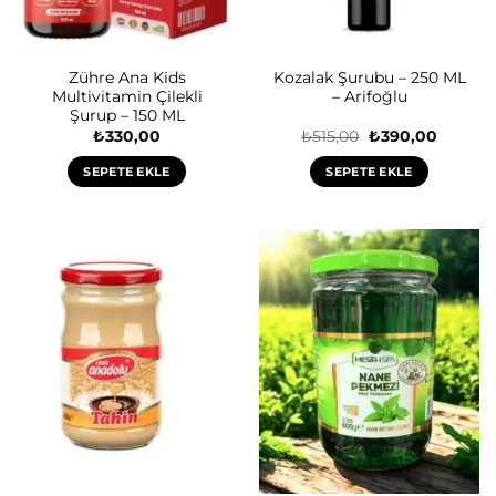
Zühre Ana Kids
Kozalak Şurubu – 250 ML
Multivitamin Çilekli
– Arifoğlu
Şurup – 150 ML
Orijinal
Şu
₺
330,00
₺
515,00
₺
390,00
fiyat:
andaki
₺515,00.
fiyat:
SEPETE EKLE
SEPETE EKLE
₺390,00