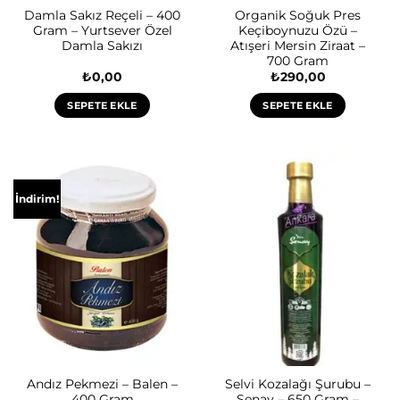
Damla Sakız Reçeli – 400
Organik Soğuk Pres
Gram – Yurtsever Özel
Keçiboynuzu Özü –
Damla Sakızı
Atışeri Mersin Ziraat –
700 Gram
₺
0,00
₺
290,00
SEPETE EKLE
SEPETE EKLE
İndirim!
Andız Pekmezi – Balen –
Selvi Kozalağı Şurubu –
400 Gram
Şenay – 650 Gram –