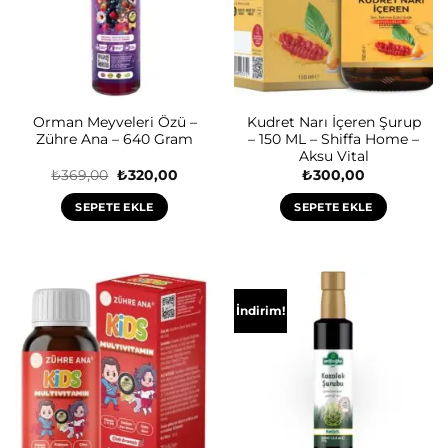
Orman Meyveleri Özü –
Kudret Narı İçeren Şurup
Zühre Ana – 640 Gram
– 150 ML – Shiffa Home –
Aksu Vital
Orijinal
Şu
₺
369,00
₺
320,00
₺
300,00
fiyat:
andaki
₺369,00.
fiyat:
SEPETE EKLE
SEPETE EKLE
₺320,00.
İndirim!