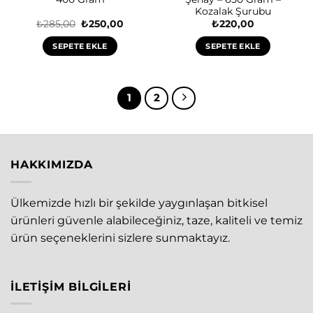
Kozalak Şurubu
Orijinal
Şu
₺
285,00
₺
250,00
₺
220,00
fiyat:
andaki
₺285,00.
fiyat:
SEPETE EKLE
SEPETE EKLE
₺250,00.
1
2
HAKKIMIZDA
Ülkemizde hızlı bir şekilde yaygınlaşan bitkisel
ürünleri güvenle alabileceğiniz, taze, kaliteli ve temiz
ürün seçeneklerini sizlere sunmaktayız.
İLETIŞIM BILGILERI