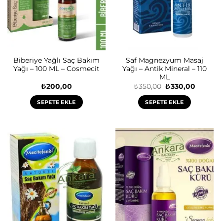
Biberiye Yağlı Saç Bakım
Saf Magnezyum Masaj
Yağı – 100 ML – Cosmecit
Yağı – Antik Mineral – 110
ML
Orijinal
Şu
₺
200,00
₺
350,00
₺
330,00
fiyat:
andaki
₺350,00.
fiyat:
SEPETE EKLE
SEPETE EKLE
₺330,00