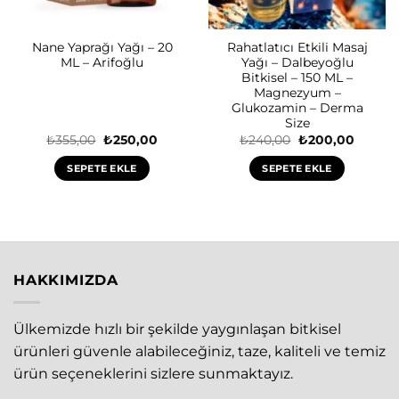
Nane Yaprağı Yağı – 20
Rahatlatıcı Etkili Masaj
ML – Arifoğlu
Yağı – Dalbeyoğlu
Bitkisel – 150 ML –
Magnezyum –
Glukozamin – Derma
Size
Orijinal
Şu
Orijinal
Şu
₺
355,00
₺
250,00
₺
240,00
₺
200,00
fiyat:
andaki
fiyat:
andaki
₺355,00.
fiyat:
₺240,00.
fiyat:
SEPETE EKLE
SEPETE EKLE
₺250,00.
₺200,0
HAKKIMIZDA
Ülkemizde hızlı bir şekilde yaygınlaşan bitkisel
ürünleri güvenle alabileceğiniz, taze, kaliteli ve temiz
ürün seçeneklerini sizlere sunmaktayız.