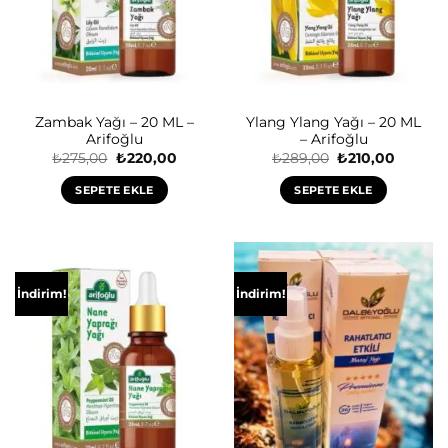
Zambak Yağı – 20 ML –
Ylang Ylang Yağı – 20 ML
Arifoğlu
– Arifoğlu
Orijinal
Şu
Orijinal
Şu
₺
275,00
₺
220,00
₺
289,00
₺
210,00
fiyat:
andaki
fiyat:
andaki
₺275,00.
fiyat:
₺289,00.
fiyat:
SEPETE EKLE
SEPETE EKLE
₺220,00.
₺210,00
İndirim!
İndirim!