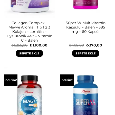
Collagen Complex –
Süper W Multivitamin
Meyve Aromalı Tip 1 2 3
Kapsülü – Balen – 585
Kolajen – Lornitin –
mg – 60 Kapsül
Hyaluronik Asit – Vitamin
C – Balen
Orijinal
Şu
Orijinal
Şu
₺
1.255,00
₺
1.100,00
₺
409,00
₺
370,00
fiyat:
andaki
fiyat:
andaki
₺1.255,00.
fiyat:
₺409,00.
fiyat:
SEPETE EKLE
SEPETE EKLE
₺1.100,00.
₺370,0
İndirim!
İndirim!