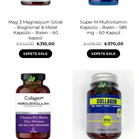
Mag 3 Magnezyum Sitrat
Süper M Multivitamin
– Bisglisinat & Malat
Kapsülü – Balen – 585
Kapsülü – Balen – 60
mg – 60 Kapsül
kapsül
Orijinal
Şu
Orijinal
Şu
₺
342,00
₺
310,00
₺
409,00
₺
370,00
fiyat:
andaki
fiyat:
andaki
₺342,00.
fiyat:
₺409,00.
fiyat:
SEPETE EKLE
SEPETE EKLE
₺310,00.
₺370,0