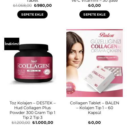
Tablet
ve C Vitamini – 30 Şase
Orijinal
Şu
₺
1.068,00
₺
980,00
₺
0,00
fiyat:
andaki
₺1.068,00.
fiyat:
SEPETE EKLE
SEPETE EKLE
₺980,00.
İndirim!
Toz Kolajen – DESTEK –
Collagen Tablet – BALEN
Hud Collagen Plus
– Kolajen Tip 1 – 60
Powder 300 Gram Tip 1
Kapsül
Tip 2 Tip 3
Orijinal
Şu
₺
1.200,00
₺
1.000,00
₺
0,00
fiyat:
andaki