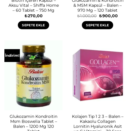
Biotin İçeren Kapsül –
Glukozamin & Kondroitin
Aksu Vital – Shiffa Home
& MSM Kapsül – Balen –
– 60 Tablet – 750 Mg
970 Mg – 120 Tablet
Orijinal
Şu
₺
270,00
₺
1.000,00
₺
900,00
fiyat:
andaki
₺1.000,00.
fiyat:
SEPETE EKLE
SEPETE EKLE
₺900,0
İndirim!
Glukozamin Kondroitin
Kolajen Tip 1 2 3 – Balen –
Msm Boswelia Tablet –
Kakaolu Collagen
Balen – 1200 Mg 120
Lornitin Hyaluronik Asit