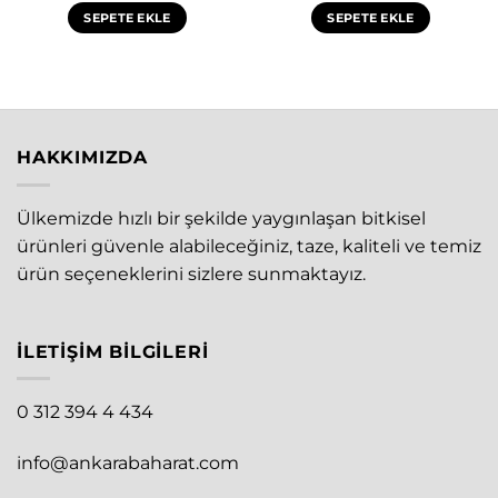
₺1.200,00.
fiyat:
SEPETE EKLE
SEPETE EKLE
₺1.000,00.
HAKKIMIZDA
Ülkemizde hızlı bir şekilde yaygınlaşan bitkisel
ürünleri güvenle alabileceğiniz, taze, kaliteli ve temiz
ürün seçeneklerini sizlere sunmaktayız.
İLETIŞIM BILGILERI
0 312 394 4 434
info@ankarabaharat.com