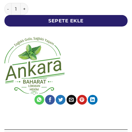
Bamya Tohumu - 500 Gram - Yerli Katkısız Temiz Elenmiş 
SEPETE EKLE