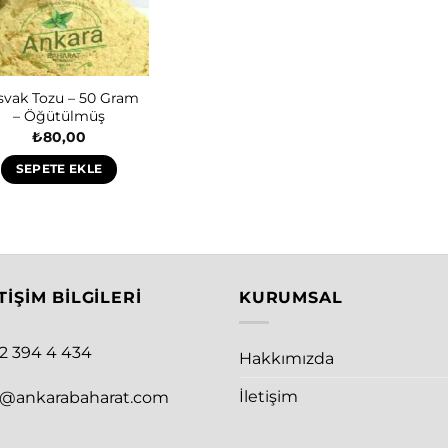
svak Tozu – 50 Gram
– Öğütülmüş
₺
80,00
SEPETE EKLE
TIŞIM BILGILERI
KURUMSAL
12 394 4 434
Hakkımızda
İletişim
o@ankarabaharat.com