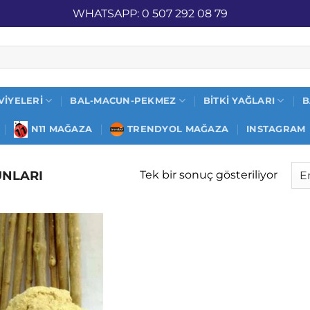
İZ KARGO
WHATSAPP: 0 507 292 08 79
VIYELERI
BAL-MACUN-PEKMEZ
BITKI YAĞLARI
B
N11 MAĞAZA
TRENDYOL MAĞAZA
INSTAGRAM
UNLARI
Tek bir sonuç gösteriliyor