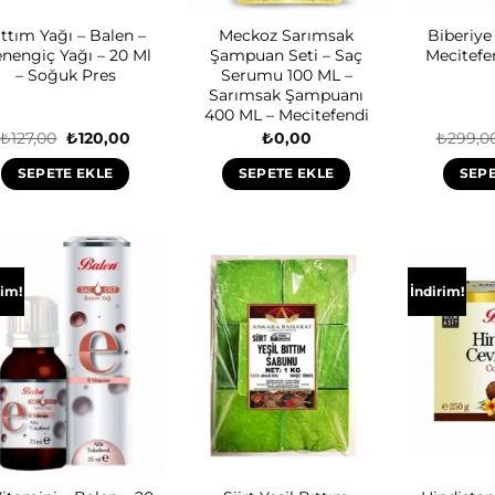
ttım Yağı – Balen –
Meckoz Sarımsak
Biberiye
nengiç Yağı – 20 Ml
Şampuan Seti – Saç
Mecitefe
– Soğuk Pres
Serumu 100 ML –
Sarımsak Şampuanı
400 ML – Mecitefendi
Orijinal
Şu
₺
127,00
₺
120,00
₺
0,00
₺
299,0
fiyat:
andaki
₺127,00.
fiyat:
SEPETE EKLE
SEPETE EKLE
SEPE
₺120,00.
rim!
İndirim!