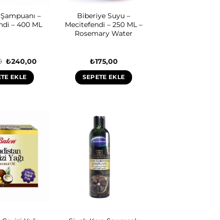
 Şampuanı –
Biberiye Suyu –
ndi – 400 ML
Mecitefendi – 250 ML –
Rosemary Water
Orijinal
Şu
0
₺
240,00
₺
175,00
fiyat:
andaki
₺299,00.
fiyat:
TE EKLE
SEPETE EKLE
₺240,00.