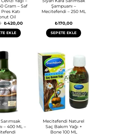
 Cevizi Yağı –
Siyah Kara Sarımsak
50 Gram – Saf
Şampuanı –
Pres Katı
Mecitefendi – 250 ML
nut Oil
Orijinal
Şu
0
₺
420,00
₺
170,00
fiyat:
andaki
₺468,00.
fiyat:
TE EKLE
SEPETE EKLE
₺420,00.
 Sarımsak
Mecitefendi Naturel
 – 400 ML –
Saç Bakım Yağı +
tefendi
Bone 100 ML