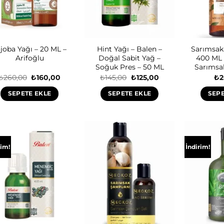
joba Yağı – 20 ML –
Hint Yağı – Balen –
Sarımsak
Arifoğlu
Doğal Sabit Yağ –
400 ML 
Soğuk Pres – 50 ML
Sarımsa
Orijinal
Şu
Orijinal
Şu
₺
260,00
₺
160,00
₺
145,00
₺
125,00
₺
2
fiyat:
andaki
fiyat:
andaki
₺260,00.
fiyat:
₺145,00.
fiyat:
SEPETE EKLE
SEPETE EKLE
SEPE
₺160,00.
₺125,00.
rim!
İndirim!