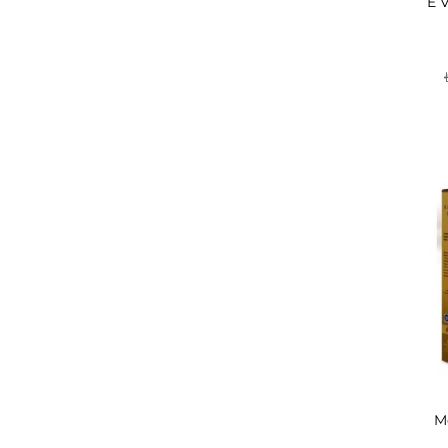
E V
M