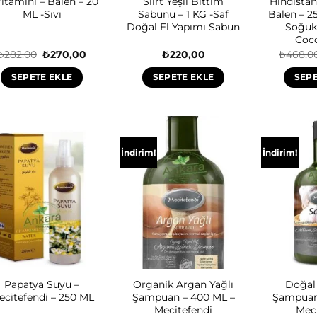
itamini – Balen – 20
Siirt Yeşil Bıttım
Hindistan
ML -Sıvı
Sabunu – 1 KG -Saf
Balen – 2
Doğal El Yapımı Sabun
Soğuk 
Coco
Orijinal
Şu
₺
282,00
₺
270,00
₺
220,00
₺
468,0
fiyat:
andaki
₺282,00.
fiyat:
SEPETE EKLE
SEPETE EKLE
SEPE
₺270,00.
İndirim!
İndirim!
Papatya Suyu –
Organik Argan Yağlı
Doğal
ecitefendi – 250 ML
Şampuan – 400 ML –
Şampuanı
Mecitefendi
Meci