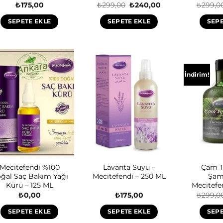
Orijinal
Şu
₺
175,00
₺
299,00
₺
240,00
₺
299,0
fiyat:
andaki
₺299,00.
fiyat:
SEPETE EKLE
SEPETE EKLE
SEPE
₺240,00.
İndirim!
Mecitefendi %100
Lavanta Suyu –
Çam T
ğal Saç Bakım Yağı
Mecitefendi – 250 ML
Şam
Kürü – 125 ML
Mecitefe
₺
0,00
₺
175,00
₺
299,0
SEPETE EKLE
SEPETE EKLE
SEPE