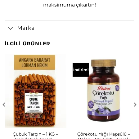
maksimuma çıkartın!
Marka
İLGILI ÜRÜNLER
İndirim!
Çubuk Tarçın – 1 KG –
Çörekotu Yağı Kapsülü –