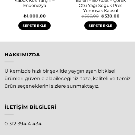
Kabuk Kök Tarçın –
Balen – 80 Adet – Çörek
Endonezya
Otu Yağı Soğuk Pres
Yumuşak Kapsül
Orijinal
Şu
₺
1.000,00
₺
566,00
₺
530,00
fiyat:
andaki
₺566,00.
fiyat:
SEPETE EKLE
SEPETE EKLE
₺530,00
HAKKIMIZDA
Ülkemizde hızlı bir şekilde yaygınlaşan bitkisel
ürünleri güvenle alabileceğiniz, taze, kaliteli ve temiz
ürün seçeneklerini sizlere sunmaktayız.
İLETIŞIM BILGILERI
0 312 394 4 434