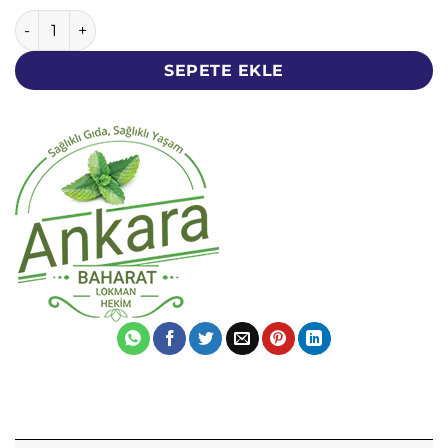
Çubuk Tarçın - 500 Gram - Kabuk Kök Tarçın - Endonezya 
SEPETE EKLE