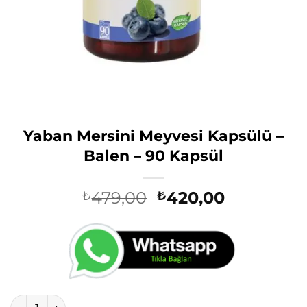
Yaban Mersini Meyvesi Kapsülü –
Balen – 90 Kapsül
Orijinal
Şu
479,00
420,00
₺
₺
fiyat:
andaki
₺479,00.
fiyat:
₺420,00.
Yaban Mersini Meyvesi Kapsülü - Balen - 90 Kapsül adet