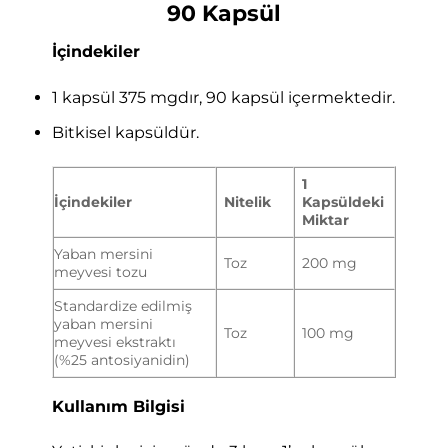
90 Kapsül
İçindekiler
1 kapsül 375 mgdır, 90 kapsül içermektedir.
Bitkisel kapsüldür.
1
İçindekiler
Nitelik
Kapsüldeki
Miktar
Yaban mersini
Toz
200 mg
meyvesi tozu
Standardize edilmiş
yaban mersini
Toz
100 mg
meyvesi ekstraktı
(%25 antosiyanidin)
Kullanım Bilgisi