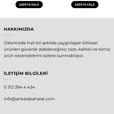
SEPETE EKLE
SEPETE EKLE
0.
HAKKIMIZDA
Ülkemizde hızlı bir şekilde yaygınlaşan bitkisel
ürünleri güvenle alabileceğiniz, taze, kaliteli ve temiz
ürün seçeneklerini sizlere sunmaktayız.
İLETIŞIM BILGILERI
0 312 394 4 434
info@ankarabaharat.com