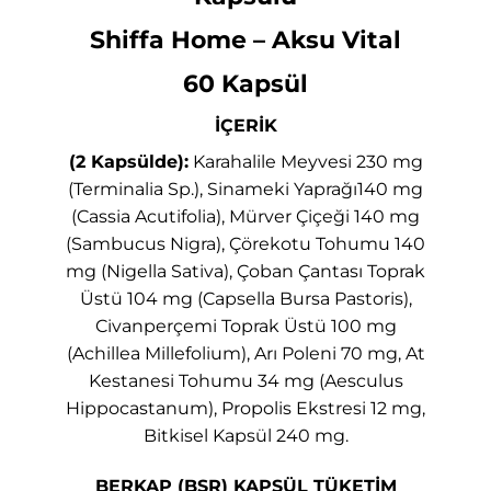
Shiffa Home – Aksu Vital
60 Kapsül
İÇERİK
(2 Kapsülde):
Karahalile Meyvesi 230 mg
(Terminalia Sp.), Sinameki Yaprağı140 mg
(Cassia Acutifolia), Mürver Çiçeği 140 mg
(Sambucus Nigra), Çörekotu Tohumu 140
mg (Nigella Sativa), Çoban Çantası Toprak
Üstü 104 mg (Capsella Bursa Pastoris),
Civanperçemi Toprak Üstü 100 mg
(Achillea Millefolium), Arı Poleni 70 mg, At
Kestanesi Tohumu 34 mg (Aesculus
Hippocastanum), Propolis Ekstresi 12 mg,
Bitkisel Kapsül 240 mg.
BERKAP
(BSR) KAPSÜL TÜKETİM