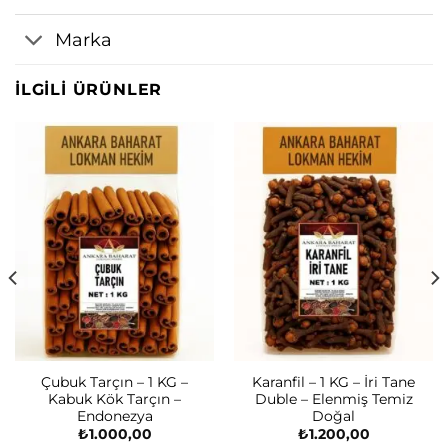
Marka
İLGILI ÜRÜNLER
Çubuk Tarçın – 1 KG –
Karanfil – 1 KG – İri Tane
Kabuk Kök Tarçın –
Duble – Elenmiş Temiz
Endonezya
Doğal
₺
1.000,00
₺
1.200,00
i