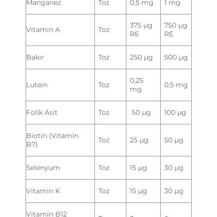
Manganez
Toz
0,5 mg
1 mg
375 µg
750 µg
Vitamin A
Toz
RE
RE
Bakır
Toz
250 µg
500 µg
0,25
Lutein
Toz
0,5 mg
mg
Folik Asit
Toz
50 µg
100 µg
Biotin (Vitamin
Toz
25 µg
50 µg
B7)
Selenyum
Toz
15 µg
30 µg
Vitamin K
Toz
15 µg
30 µg
Vitamin B12