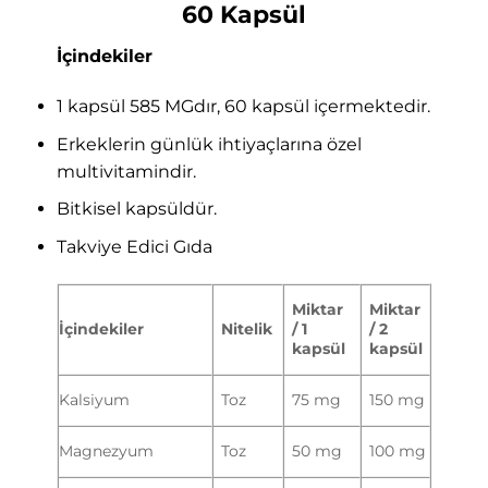
60 Kapsül
İçindekiler
1 kapsül 585 MGdır, 60 kapsül içermektedir.
Erkeklerin günlük ihtiyaçlarına özel
multivitamindir.
Bitkisel kapsüldür.
Takviye Edici Gıda
Miktar
Miktar
İçindekiler
Nitelik
/ 1
/ 2
kapsül
kapsül
Kalsiyum
Toz
75 mg
150 mg
Magnezyum
Toz
50 mg
100 mg