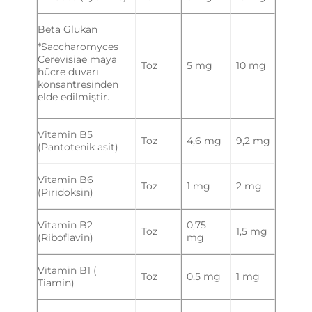
Beta Glukan
*Saccharomyces
Cerevisiae maya
Toz
5 mg
10 mg
hücre duvarı
konsantresinden
elde edilmiştir.
Vitamin B5
Toz
4,6 mg
9,2 mg
(Pantotenik asit)
Vitamin B6
Toz
1 mg
2 mg
(Piridoksin)
Vitamin B2
0,75
Toz
1,5 mg
(Riboflavin)
mg
Vitamin B1 (
Toz
0,5 mg
1 mg
Tiamin)