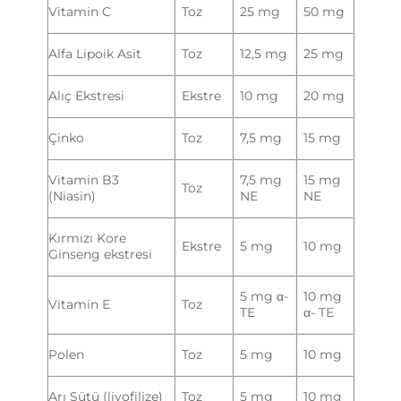
Vitamin C
Toz
25 mg
50 mg
Alfa Lipoik Asit
Toz
12,5 mg
25 mg
Alıç Ekstresi
Ekstre
10 mg
20 mg
Çinko
Toz
7,5 mg
15 mg
Vitamin B3
7,5 mg
15 mg
Toz
(Niasin)
NE
NE
Kırmızı Kore
Ekstre
5 mg
10 mg
Ginseng ekstresi
5 mg α-
10 mg
Vitamin E
Toz
TE
α- TE
Polen
Toz
5 mg
10 mg
Arı Sütü (liyofilize)
Toz
5 mg
10 mg