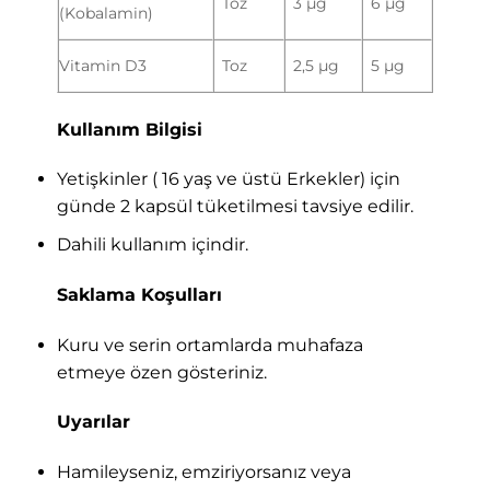
Toz
3 µg
6 µg
(Kobalamin)
Vitamin D3
Toz
2,5 µg
5 µg
Kullanım Bilgisi
Yetişkinler ( 16 yaş ve üstü Erkekler) için
günde 2 kapsül tüketilmesi tavsiye edilir.
Dahili kullanım içindir.
Saklama Koşulları
Kuru ve serin ortamlarda muhafaza
etmeye özen gösteriniz.
Uyarılar
Hamileyseniz, emziriyorsanız veya