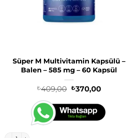
Süper M Multivitamin Kapsülü –
Balen – 585 mg – 60 Kapsül
Orijinal
Şu
409,00
370,00
₺
₺
fiyat:
andaki
₺409,00.
fiyat:
₺370,00.
Süper M Multivitamin Kapsülü - Balen - 585 mg - 60 Kapsül