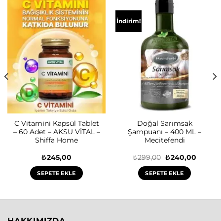
İndirim!
C Vitamini Kapsül Tablet
Doğal Sarımsak
– 60 Adet – AKSU VİTAL –
Şampuanı – 400 ML –
Shiffa Home
Mecitefendi
Orijinal
Şu
₺
245,00
₺
299,00
₺
240,00
i
fiyat:
andaki
₺299,00.
fiyat:
SEPETE EKLE
SEPETE EKLE
0.
₺240,0
HAKKIMIZDA