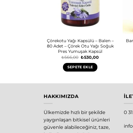
Yağı – Balen – 50
Çörekotu Yağı Kapsülü – Balen –
Bam
ML
80 Adet – Çörek Otu Yağı Soğuk
Pres Yumuşak Kapsül
Orijinal
Şu
Orijinal
Şu
₺
150,00
₺
566,00
₺
530,00
fiyat:
andaki
fiyat:
andaki
₺162,00.
fiyat:
₺566,00.
fiyat:
E EKLE
SEPETE EKLE
₺150,00.
₺530,00.
HAKKIMIZDA
İLE
Ülkemizde hızlı bir şekilde
0 3
yaygınlaşan bitkisel ürünleri
inf
güvenle alabileceğiniz, taze,