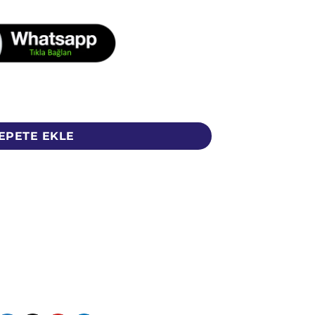
0 Adet) - Kurutulmuş Dolmalık Patlıcan Kurusu adet
EPETE EKLE