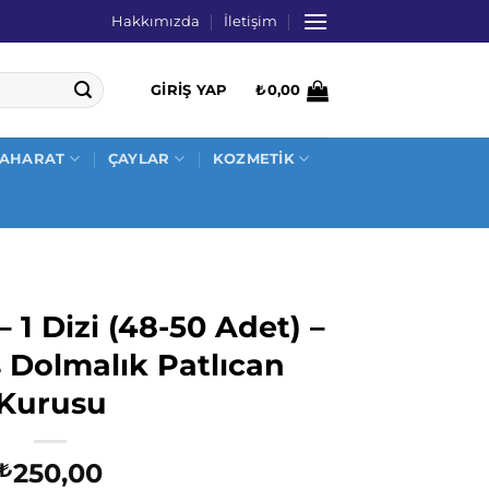
Hakkımızda
İletişim
GIRIŞ YAP
₺
0,00
AHARAT
ÇAYLAR
KOZMETİK
 1 Dizi (48-50 Adet) –
Dolmalık Patlıcan
Kurusu
250,00
₺