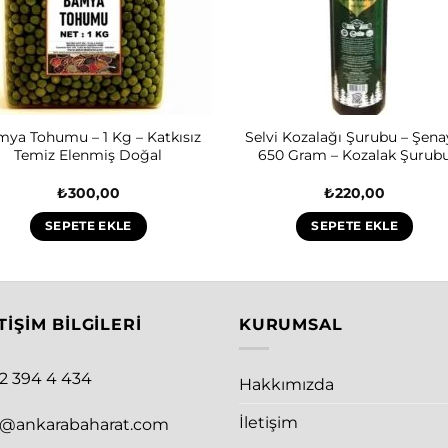
ya Tohumu – 1 Kg – Katkısız
Selvi Kozalağı Şurubu – Şena
Temiz Elenmiş Doğal
650 Gram – Kozalak Şurub
₺
300,00
₺
220,00
SEPETE EKLE
SEPETE EKLE
TIŞIM BILGILERI
KURUMSAL
12 394 4 434
Hakkımızda
İletişim
o@ankarabaharat.com