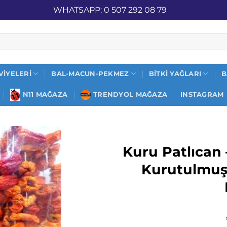
İZ KARGO
WHATSAPP: 0 507 292 08 79
VIYELERI
BAL-MACUN-PEKMEZ
BITKI YAĞLARI
B
N11 MAĞAZA
TRENDYOL MAĞAZA
INSTAGRAM
Kuru Patlıcan –
Kurutulmuş 