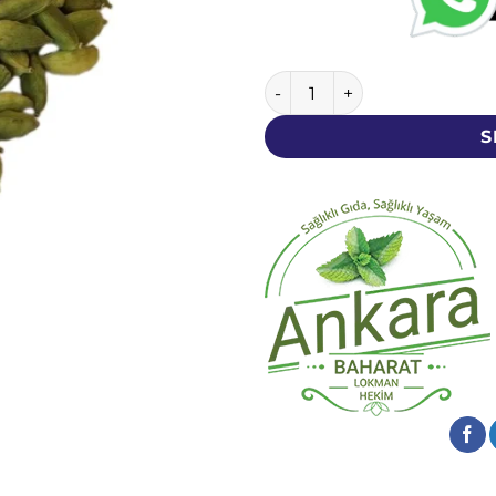
Kakule - 1 KG - Yeşil Tane ade
S