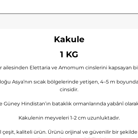
Kakule
1 KG
er ailesinden Elettaria ve Amomum cinslerini kapsayan bit
ğu Asya’nın sıcak bölgelerinde yetişen, 4–5 m boyunda, bü
cinsidir.
le Güney Hindistan’ın bataklık ormanlarında yabânî olarak 
Kakulenin meyveleri 1-2 cm uzunluktadır.
 çeşit, kaliteli ürün. Ürünü orijinal ve güvenilir bir şe