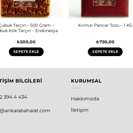
Çubuk Tarçın – 500 Gram –
Kırmızı Pancar Tozu – 1 KG
buk Kök Tarçın – Endonezya
₺
500,00
₺
750,00
SEPETE EKLE
SEPETE EKLE
TIŞIM BILGILERI
KURUMSAL
12 394 4 434
Hakkımızda
İletişim
o@ankarabaharat.com