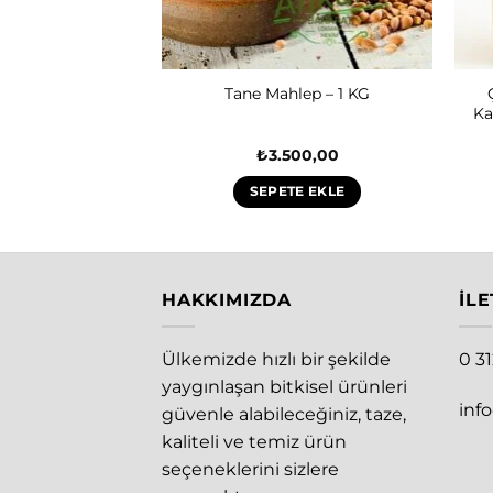
Sarmaşığı Bitki
Tane Mahlep – 1 KG
 25 Gram
Ka
0,00
₺
3.500,00
E EKLE
SEPETE EKLE
HAKKIMIZDA
İLE
Ülkemizde hızlı bir şekilde
0 3
yaygınlaşan bitkisel ürünleri
inf
güvenle alabileceğiniz, taze,
kaliteli ve temiz ürün
seçeneklerini sizlere