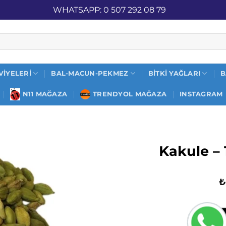
İZ KARGO
WHATSAPP: 0 507 292 08 79
VIYELERI
BAL-MACUN-PEKMEZ
BITKI YAĞLARI
B
N11 MAĞAZA
TRENDYOL MAĞAZA
INSTAGRAM
Kakule – 
₺