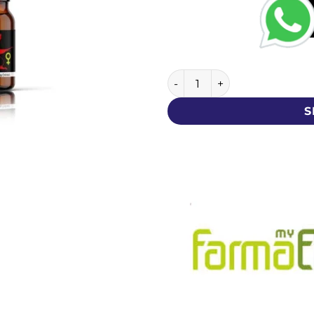
Enerji Lady - My Farmaex - iğ
S