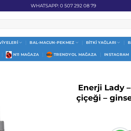
İZ KARGO
WHATSAPP: 0 507 292 08 79
VIYELERI
BAL-MACUN-PEKMEZ
BITKI YAĞLARI
B
N11 MAĞAZA
TRENDYOL MAĞAZA
INSTAGRAM
Enerji Lady 
çiçeği – gins