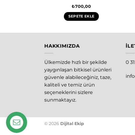
ML
00,00
₺
700,00
E EKLE
SEPETE EKLE
HAKKIMIZDA
İLE
Ülkemizde hızlı bir şekilde
0 3
yaygınlaşan bitkisel ürünleri
inf
güvenle alabileceğiniz, taze,
kaliteli ve temiz ürün
seçeneklerini sizlere
sunmaktayız.
© 2026
Dijital Ekip
İletişim