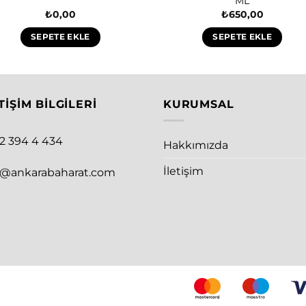
ML
₺
0,00
₺
650,00
SEPETE EKLE
SEPETE EKLE
TIŞIM BILGILERI
KURUMSAL
12 394 4 434
Hakkımızda
İletişim
o@ankarabaharat.com