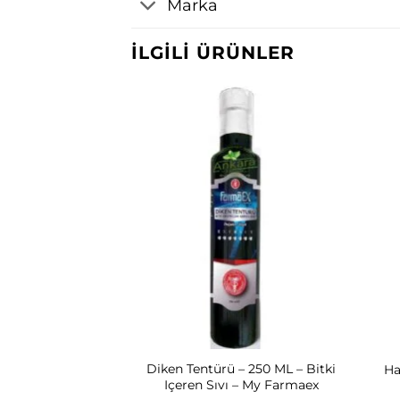
Marka
İLGILI ÜRÜNLER
kstresi – Zerdeçal
Diken Tentürü – 250 ML – Bitki
Ha
y Farmaex – 250
Içeren Sıvı – My Farmaex