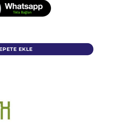
de çiçeği - ginseng ekstraktı - 10 ml adet
EPETE EKLE