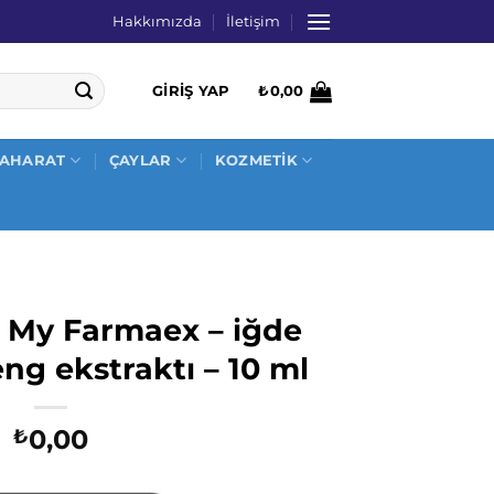
Hakkımızda
İletişim
GIRIŞ YAP
₺
0,00
AHARAT
ÇAYLAR
KOZMETİK
– My Farmaex – iğde
eng ekstraktı – 10 ml
0,00
₺