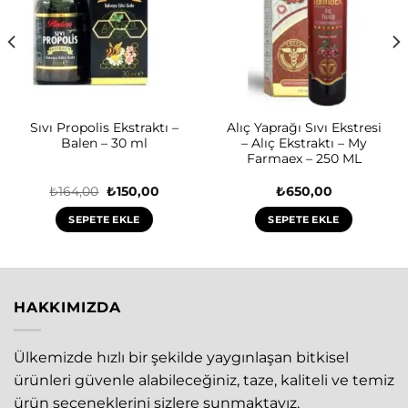
Sıvı Propolis Ekstraktı –
Alıç Yaprağı Sıvı Ekstresi
Balen – 30 ml
– Alıç Ekstraktı – My
Farmaex – 250 ML
Orijinal
Şu
₺
164,00
₺
150,00
₺
650,00
fiyat:
andaki
₺164,00.
fiyat:
SEPETE EKLE
SEPETE EKLE
₺150,00.
HAKKIMIZDA
Ülkemizde hızlı bir şekilde yaygınlaşan bitkisel
ürünleri güvenle alabileceğiniz, taze, kaliteli ve temiz
ürün seçeneklerini sizlere sunmaktayız.