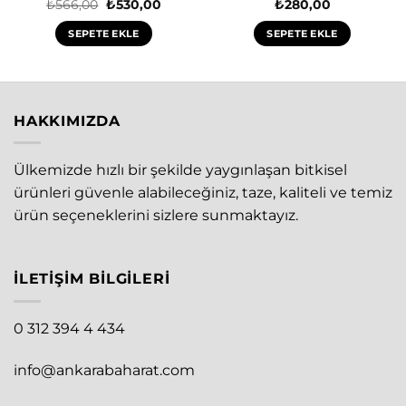
Orijinal
Şu
₺
566,00
₺
530,00
₺
280,00
fiyat:
andaki
₺566,00.
fiyat:
SEPETE EKLE
SEPETE EKLE
₺530,00.
HAKKIMIZDA
Ülkemizde hızlı bir şekilde yaygınlaşan bitkisel
ürünleri güvenle alabileceğiniz, taze, kaliteli ve temiz
ürün seçeneklerini sizlere sunmaktayız.
İLETIŞIM BILGILERI
0 312 394 4 434
info@ankarabaharat.com