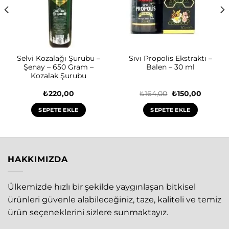
Selvi Kozalağı Şurubu –
Sıvı Propolis Ekstraktı –
Şenay – 650 Gram –
Balen – 30 ml
Kozalak Şurubu
Orijinal
Şu
₺
220,00
₺
164,00
₺
150,00
i
fiyat:
andaki
₺164,00.
fiyat:
SEPETE EKLE
SEPETE EKLE
0.
₺150,00
HAKKIMIZDA
Ülkemizde hızlı bir şekilde yaygınlaşan bitkisel
ürünleri güvenle alabileceğiniz, taze, kaliteli ve temiz
ürün seçeneklerini sizlere sunmaktayız.