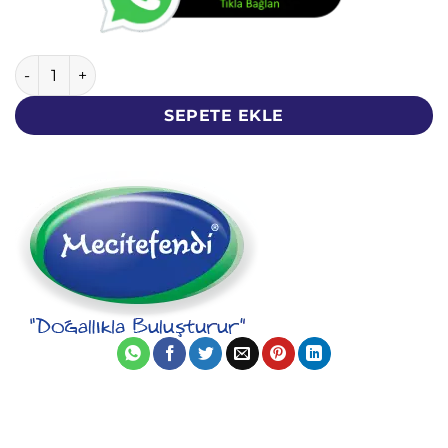
Yaşlanma Karşıtı Kolajen Jel - Mecitefendi - 100 ML - Coll
SEPETE EKLE