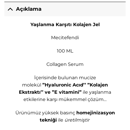
Açıklama
Yaşlanma Karşıtı Kolajen Jel
Mecitefendi
100 ML
Collagen Serum
İçerisinde bulunan mucize
molekül
”Hyaluronic Acıd’’
”Kolajen
Ekstraktı’’ ve ”E vitamini”
ile yaşlanma
etkilerine karşı mükemmel çözüm…
Ürünümüz yüksek basınç
homejinizasyon
tekniği
ile
üretilmiştir