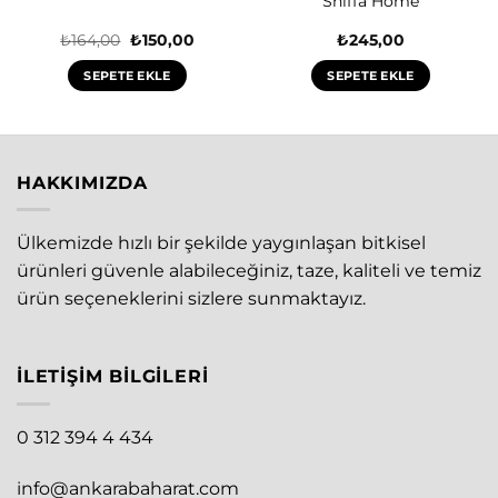
Shiffa Home
Orijinal
Şu
₺
164,00
₺
150,00
₺
245,00
fiyat:
andaki
₺164,00.
fiyat:
SEPETE EKLE
SEPETE EKLE
₺150,00.
HAKKIMIZDA
Ülkemizde hızlı bir şekilde yaygınlaşan bitkisel
ürünleri güvenle alabileceğiniz, taze, kaliteli ve temiz
ürün seçeneklerini sizlere sunmaktayız.
İLETIŞIM BILGILERI
0 312 394 4 434
info@ankarabaharat.com