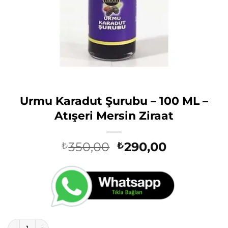
Urmu Karadut Şurubu – 100 ML –
Atışeri Mersin Ziraat
Orijinal
Şu
350,00
290,00
₺
₺
fiyat:
andaki
₺350,00.
fiyat:
₺290,00.
Urmu Karadut Şurubu - 100 ML - Atışeri Mersin Ziraat adet