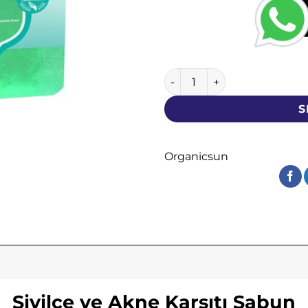
Sivilce ve Akne Karşıtı Sabu
S
Organicsun
Sivilce ve Akne Karşıtı Sabun