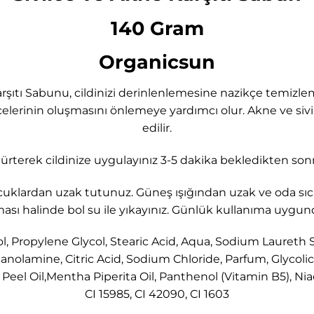
140 Gram
Organicsun
rşıtı Sabunu, cildinizi derinlenlemesine nazikçe temizlem
lerinin oluşmasını önlemeye yardımcı olur. Akne ve sivilce
edilir.
rterek cildinize uygulayınız 3-5 dakika bekledikten sonra
uklardan uzak tutunuz. Güneş ışığından uzak ve oda sıc
ası halinde bol su ile yıkayınız. Günlük kullanıma uygun
l, Propylene Glycol, Stearic Acid, Aqua, Sodium Laureth Su
olamine, Citric Acid, Sodium Chloride, Parfum, Glycolic Ac
 Peel Oil,Mentha Piperita Oil, Panthenol (Vitamin B5), N
CI 15985, CI 42090, CI 1603