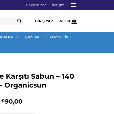
Hakkımızda
İletişim
GIRIŞ YAP
₺
0,00
AHARAT
ÇAYLAR
KOZMETİK
e Karşıtı Sabun – 140
– Organicsun
90,00
₺