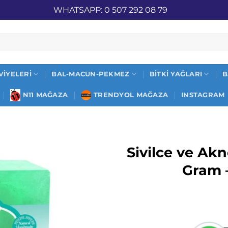
İZ KARGO
WHATSAPP: 0 507 292 08 79
VIYELERI
BAL-MACUN-PEKMEZ
BITKI YAĞLARI
B
N11 MAĞAZA
TRENDYOL MAĞAZA
INSTAGRAM
Sivilce ve Akn
Gram 