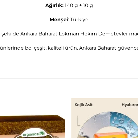
Ağırlık:
140 g ± 10 g
Menşei
: Türkiye
bir şekilde Ankara Baharat Lokman Hekim Demetevler mağa
nlerinde bol çeşit, kaliteli ürün. Ankara Baharat güvence