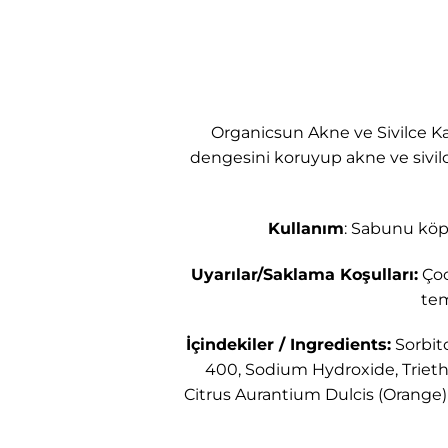
Organicsun Akne ve Sivilce Ka
dengesini koruyup akne ve sivilce
Kullanım
: Sabunu köpü
Uyarılar/Saklama Koşulları:
Çoc
tem
İçindekiler / Ingredients:
Sorbito
400, Sodium Hydroxide, Triethan
Citrus Aurantium Dulcis (Orange)