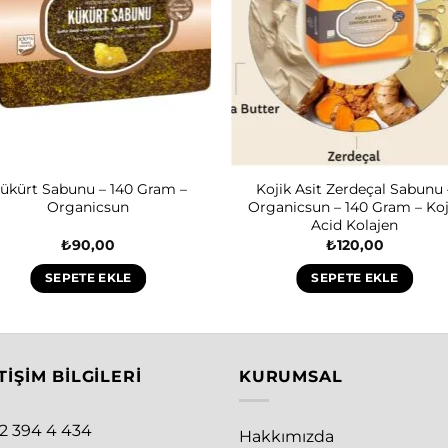
ükürt Sabunu – 140 Gram –
Kojik Asit Zerdeçal Sabunu 
Organicsun
Organicsun – 140 Gram – Koj
Acid Kolajen
₺
90,00
₺
120,00
SEPETE EKLE
SEPETE EKLE
TIŞIM BILGILERI
KURUMSAL
12 394 4 434
Hakkımızda