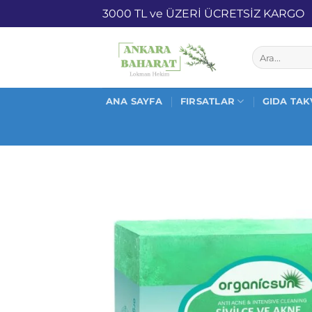
İçeriğe
3000 TL ve ÜZERİ ÜCRETS
atla
Ara:
ANA SAYFA
FIRSATLAR
GIDA TAK