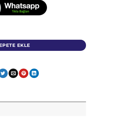
n - 140 Gram - Organicsun adet
EPETE EKLE