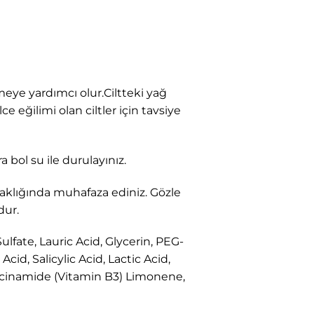
eye yardımcı olur.Ciltteki yağ
 eğilimi olan ciltler için tavsiye
 bol su ile durulayınız.
aklığında muhafaza ediniz. Gözle
dur.
lfate, Lauric Acid, Glycerin, PEG-
id, Salicylic Acid, Lactic Acid,
iacinamide (Vitamin B3) Limonene,