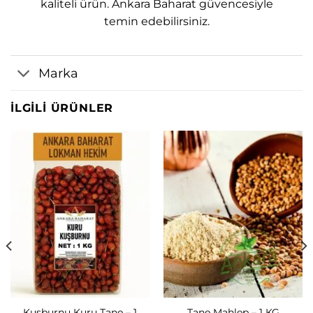
kaliteli ürün. Ankara Baharat güvencesiyle
temin edebilirsiniz.
Marka
İLGILI ÜRÜNLER
Kuşburnu Kuru Tane – 1
Tane Mahlep – 1 KG