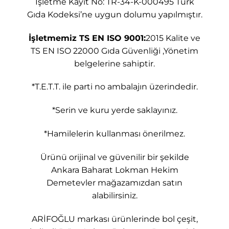
İşletme Kayıt No: TR-34-K-000495 Türk
Gıda Kodeksi’ne uygun dolumu yapılmıştır.
İşletmemiz TS EN ISO 9001:
2015 Kalite ve
TS EN ISO 22000 Gıda Güvenliği ,Yönetim
belgelerine sahiptir.
*T.E.T.T. ile parti no ambalajın üzerindedir.
*Serin ve kuru yerde saklayınız.
*Hamilelerin kullanması önerilmez.
Ürünü orijinal ve güvenilir bir şekilde
Ankara Baharat Lokman Hekim
Demetevler mağazamızdan satın
alabilirsiniz.
ARİFOĞLU markası ürünlerinde bol çeşit,