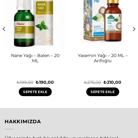
Nane Yağı – Balen – 20
Yasemin Yağı – 20 ML –
ML
Arifoğlu
Orijinal
Şu
Orijinal
Şu
₺
199,00
₺
190,00
₺
275,00
₺
210,00
fiyat:
andaki
fiyat:
andaki
₺199,00.
fiyat:
₺275,00.
fiyat:
SEPETE EKLE
SEPETE EKLE
₺190,00.
₺210,00
HAKKIMIZDA