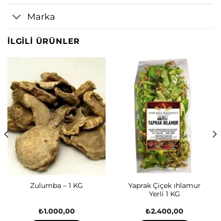
Marka
İLGILI ÜRÜNLER
Yaprak Çiçek ıhlamur
Zulumba – 1 KG
Yerli 1 KG
₺
1.000,00
₺
2.400,00