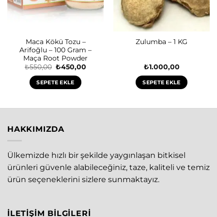
Maca Kökü Tozu –
Zulumba – 1 KG
Arifoğlu – 100 Gram –
Maça Root Powder
Orijinal
Şu
₺
550,00
₺
450,00
₺
1.000,00
fiyat:
andaki
₺550,00.
fiyat:
SEPETE EKLE
SEPETE EKLE
₺450,00.
HAKKIMIZDA
Ülkemizde hızlı bir şekilde yaygınlaşan bitkisel
ürünleri güvenle alabileceğiniz, taze, kaliteli ve temiz
ürün seçeneklerini sizlere sunmaktayız.
İLETIŞIM BILGILERI