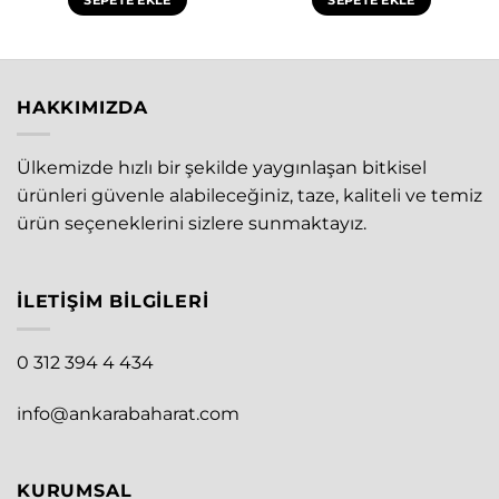
SEPETE EKLE
SEPETE EKLE
₺530,00.
HAKKIMIZDA
Ülkemizde hızlı bir şekilde yaygınlaşan bitkisel
ürünleri güvenle alabileceğiniz, taze, kaliteli ve temiz
ürün seçeneklerini sizlere sunmaktayız.
İLETIŞIM BILGILERI
0 312 394 4 434
info@ankarabaharat.com
KURUMSAL