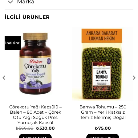
Marka
İLGILI ÜRÜNLER
İndirim!
Çörekotu Yağı Kapsülü –
Bamya Tohumu – 250
Balen – 80 Adet – Çörek
Gram – Yerli Katkısız
Otu Yağı Soğuk Pres
Temiz Elenmiş Doğal
Yumuşak Kapsül
Orijinal
Şu
₺
566,00
₺
530,00
₺
75,00
fiyat:
andaki
₺566,00.
fiyat: