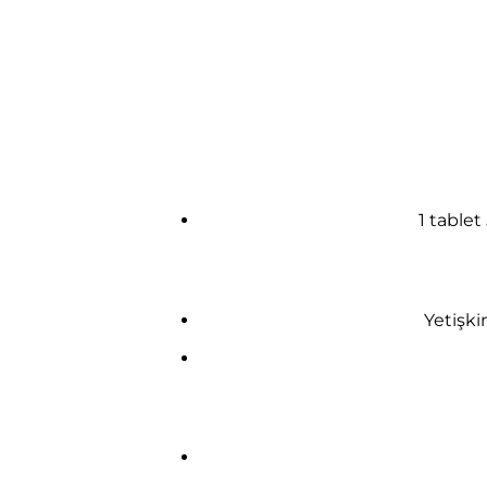
1 table
Yetişkin