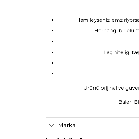
Hamileyseniz, emziriyorsa
Herhangi bir olum
İlaç niteliği
Ürünü orijinal ve güve
Balen Bi
Marka