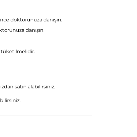
 önce doktorunuza danışın.
ktorunuza danışın.
üketilmelidir.
an satın alabilirsiniz.
lirsiniz.