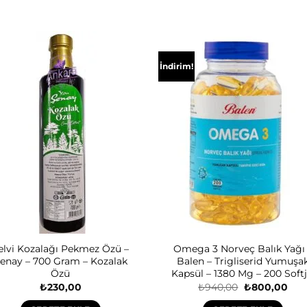
İndirim!
elvi Kozalağı Pekmez Özü –
Omega 3 Norveç Balık Yağı
enay – 700 Gram – Kozalak
Balen – Trigliserid Yumuşa
Özü
Kapsül – 1380 Mg – 200 Softj
Orijinal
Şu
₺
230,00
₺
940,00
₺
800,00
fiyat:
and
₺940,00.
fiyat