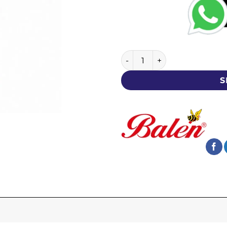
Biotin Tablet - Balen - 300 
S