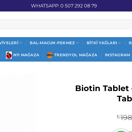
İZ KARGO
WHATSAPP: 0 507 292 08 79
VIYELERI
BAL-MACUN-PEKMEZ
BITKI YAĞLARI
B
N11 MAĞAZA
TRENDYOL MAĞAZA
INSTAGRAM
Biotin Tablet
Tab
198
₺