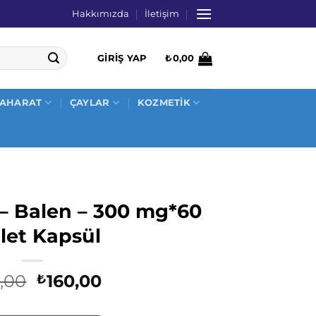
Hakkımızda
İletişim
GIRIŞ YAP
₺
0,00
AHARAT
ÇAYLAR
KOZMETİK
 – Balen – 300 mg*60
let Kapsül
Orijinal
Şu
,00
160,00
₺
fiyat:
andaki
₺198,00.
fiyat: