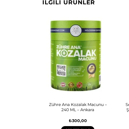
İLGILI ÜRÜNLER
et – Aksu Vital –
Zühre Ana Kozalak Macunu –
S
– Shiffa Home
240 ML – Ankara
Ş
25,00
₺
300,00