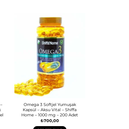
 –
Omega 3 Softjel Yumuşak
k
Kapsül – Aksu Vital – Shiffa
el
Home – 1000 mg – 200 Adet
₺
700,00
aki
: