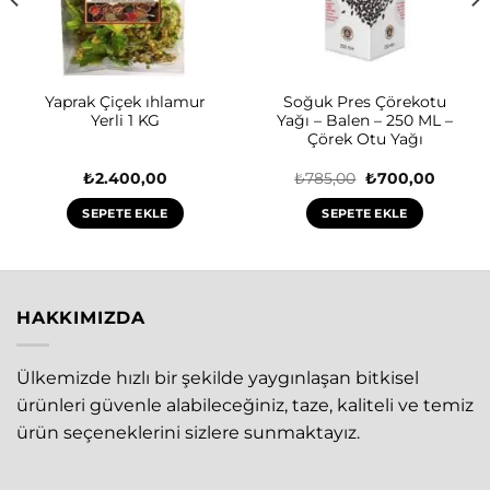
Yaprak Çiçek ıhlamur
Soğuk Pres Çörekotu
Yerli 1 KG
Yağı – Balen – 250 ML –
Çörek Otu Yağı
Orijinal
Şu
₺
2.400,00
₺
785,00
₺
700,00
ki
fiyat:
andaki
₺785,00.
fiyat:
SEPETE EKLE
SEPETE EKLE
0,00.
₺700,0
HAKKIMIZDA
Ülkemizde hızlı bir şekilde yaygınlaşan bitkisel
ürünleri güvenle alabileceğiniz, taze, kaliteli ve temiz
ürün seçeneklerini sizlere sunmaktayız.