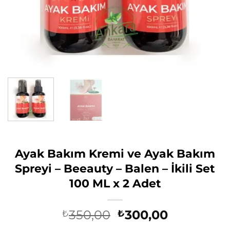
Ayak Bakım Kremi ve Ayak Bakım
Spreyi – Beeauty – Balen – İkili Set
100 ML x 2 Adet
Orijinal
Şu
350,00
300,00
₺
₺
fiyat:
andaki