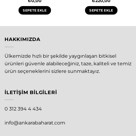
₺
0,00
₺
220,00
i
SEPETE EKLE
SEPETE EKLE
00.
HAKKIMIZDA
Ülkemizde hızlı bir şekilde yaygınlaşan bitkisel
ürünleri güvenle alabileceğiniz, taze, kaliteli ve temiz
ürün seçeneklerini sizlere sunmaktayız.
İLETIŞIM BILGILERI
0 312 394 4 434
info@ankarabaharat.com