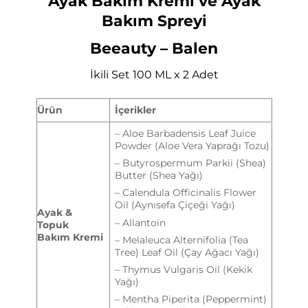
Ayak Bakım Kremi ve Ayak
Bakım Spreyi
Beeauty – Balen
İkili Set 100 ML x 2 Adet
Ürün
İçerikler
– Aloe Barbadensis Leaf Juice
Powder (Aloe Vera Yaprağı Tozu)
– Butyrospermum Parkii (Shea)
Butter (Shea Yağı)
– Calendula Officinalis Flower
Oil (Aynısefa Çiçeği Yağı)
Ayak &
– Allantoin
Topuk
Bakım Kremi
– Melaleuca Alternifolia (Tea
Tree) Leaf Oil (Çay Ağacı Yağı)
– Thymus Vulgaris Oil (Kekik
Yağı)
– Mentha Piperita (Peppermint)